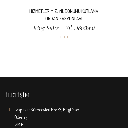
HIZMETLERIMIZ
,
YIL DÖNÜMÜ KUTLAMA
ORGANIZASYONLARI
King Suite – Yıl Dönümü
İLETIŞIM
Taşpazar Kümeevleri No:73, Birgi Mah.
Ödemiş
İZMİR